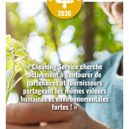
« Cleaning Service cherche
activement à s’entourer de
partenaires et fournisseurs
partageant les mêmes valeurs
humaines et environnementales
fortes ! »